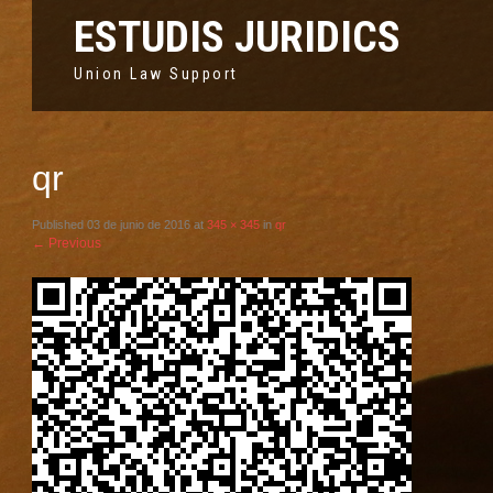
ESTUDIS JURIDICS
Union Law Support
qr
Published
03 de junio de 2016
at
345 × 345
in
qr
←
Previous